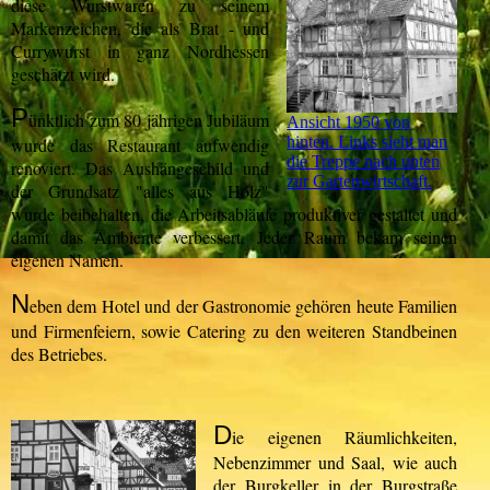
diese Wurstwaren zu seinem
Markenzeichen, die als Brat - und
Currywurst in ganz Nordhessen
geschätzt wird.
P
ünktlich zum 80 jährigen Jubiläum
Ansicht 1950 von
hinten. Links sieht man
wurde das Restaurant aufwendig
die Treppe nach unten
renoviert. Das Aushängeschild und
zur Gartenwirtschaft.
der Grundsatz "alles aus Holz"
wurde beibehalten, die Arbeitsabläufe produktiver gestaltet und
damit das Ambiente verbessert. Jeder Raum bekam seinen
eigenen Namen.
N
eben dem Hotel und der Gastronomie gehören heute Familien
und Firmenfeiern, sowie Catering zu den weiteren Standbeinen
des Betriebes.
D
ie eigenen Räumlichkeiten,
Nebenzimmer und Saal, wie auch
der Burgkeller in der Burgstraße