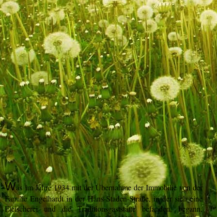
Jörg Waßmuth
W
as
im Jahre 1934 mit der Übernahme der Immobilie von der
Familie Engelhardt in der Hans-Staden-Straße, in der sich eine
Fleischerei und die Traditionsgaststätte befanden, begann,