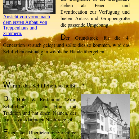
stehen als Feier - und
Eventlocation zur Verfügung und
Ansicht von vorne nach
bieten Anlass und Gruppengröße
dem ersten Anbau von
die passende Umgebung.
Treppenhaus und
Zimmern.
D
er Grundstock für die 4.
Generation ist auch gelegt und sollte dies so kommen, wird das
Schiffchen erstmalig in weibliche Hände übergehen.
W
arum das Schiffchen so heißt....?
D
as Hotel & Restaurant "Zum
Schiffchen" ist ein Haus mit
Tradition und hat einen Namen, der
Anlass zur klärenden Nachfrage gibt.
E
iner alten Überlieferung zur Folge