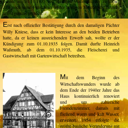
konnte am 01.10.1935 von Heinrich Waßmuth, der zu dieser
Zeit noch seine Fleischerei in der heutigen Mittelstraße betrieb,
selbst genutzt werden.
E
rst nach offizieller Bestätigung durch den damaligen Pächter
Willy Kniese, dass er kein Interesse an den beiden Betrieben
hatte, da er keinen ausreichenden Erwerb sah, wollte er der
Kündigung zum 01.10.1935 folgen. Damit durfte Heinrich
Waßmuth, ab dem 01.10.1935, die Fleischerei und
Gastwirtschaft mit Gartenwirtschaft betreiben.
M
it dem Beginn des
Wirtschaftswunders wurde ab
dem Ende der 1940er Jahre das
Haus kontinuierlich renoviert
und um zahlreiche
Fremdenzimmer, damals mit
fließend warm und kalt Wasser,
erweitert. 1954 erfolgte die
größte bauliche Veränderung mit