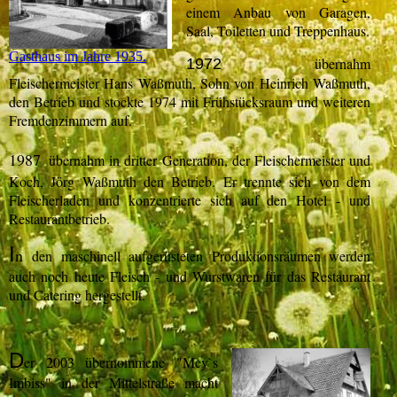
einem Anbau von Garagen,
Saal, Toiletten und Treppenhaus.
Gasthaus im Jahre 1935.
übernahm
1972
Fleischermeister Hans Waßmuth, Sohn von Heinrich Waßmuth,
den Betrieb und stockte 1974 mit Frühstücksraum und weiteren
Fremdenzimmern auf.
1987
übernahm in dritter Generation, der Fleischermeister und
Koch, Jörg Waßmuth den Betrieb. Er trennte sich von dem
Fleischerladen und konzentrierte sich auf den Hotel - und
Restaurantbetrieb.
I
n
den maschinell aufgerüsteten Produktionsräumen werden
auch noch heute Fleisch - und Wurstwaren für das Restaurant
und Catering hergestellt.
D
er 2003 übernommene "Mey`s
Imbiss" in der Mittelstraße macht