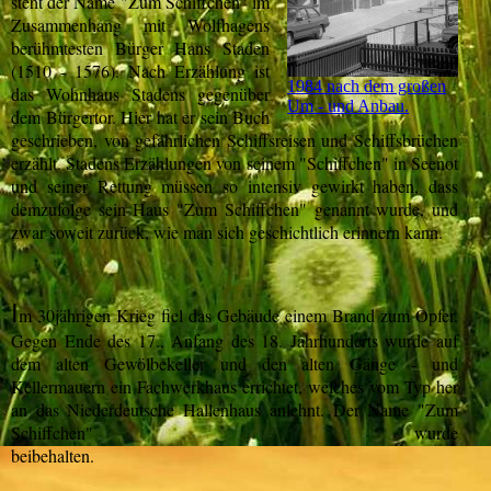
steht der Name "Zum Schiffchen" im
Zusammenhang mit Wolfhagens
berühmtesten Bürger Hans Staden
(1510 - 1576). Nach Erzählung ist
1984 nach dem großen
das Wohnhaus Stadens gegenüber
Um - und Anbau.
dem Bürgertor. Hier hat er sein Buch
geschrieben, von gefährlichen Schiffsreisen und Schiffsbrüchen
erzählt. Stadens Erzählungen von seinem "Schiffchen" in Seenot
und seiner Rettung müssen so intensiv gewirkt haben, dass
demzufolge sein Haus "Zum Schiffchen" genannt wurde, und
zwar soweit zurück, wie man sich geschichtlich erinnern kann.
I
m 30jährigen Krieg fiel das Gebäude einem Brand zum Opfer.
Gegen Ende des 17., Anfang des 18. Jahrhunderts wurde auf
dem alten Gewölbekeller und den alten Gänge - und
Kellermauern ein Fachwerkhaus errichtet, welches vom Typ her
an das Niederdeutsche Hallenhaus anlehnt. Der Name "Zum
Schiffchen" wurde
beibehalten.