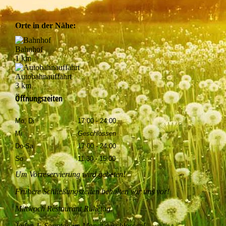
Orte in der Nähe:
Bahnhof
1 km
Autobahnauffahrt
3 km
Öffnungszeiten
Mo, Di
17:00 - 24:00
Mi
Geschlossen
Do-Sa
17:00 - 24:00
So
11:30 - 15:00
Um Vorreservierung wird gebeten!
Frühere Schließungszeiten behalten wir uns vor!
Mittwoch Restaurant Ruhetag
Jeden 1. Sonntag im Monat geschlossen!