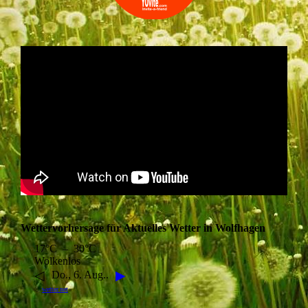
Wettervorhersage für Aktuelles Wetter in Wolfhagen
17°C – 30°C
Wolkenlos
◁
▶
Do., 6. Aug..
©
wetter.net