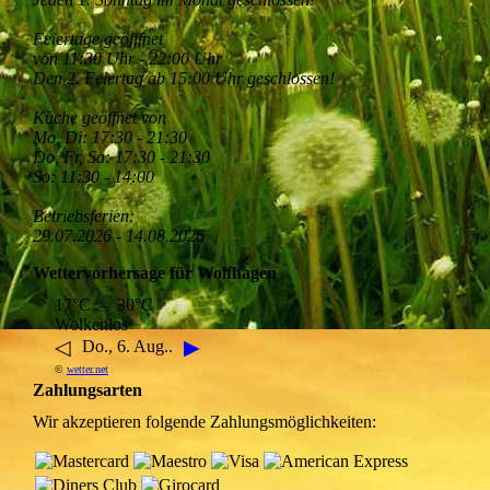
Feiertage geöfffnet
von 11:30 Uhr - 22:00 Uhr
Den 2. Feiertag ab 15:00 Uhr geschlossen!
Küche geöffnet von
Mo, Di: 17:30 - 21:30
Do, Fr, Sa: 17:30 - 21:30
So: 11:30 - 14:00
Betriebsferien:
29.07.2026 - 14.08.2026
Wettervorhersage für Wolfhagen
17°C – 30°C
Wolkenlos
◁
▶
Do., 6. Aug..
©
wetter.net
Zahlungsarten
Wir akzeptieren folgende Zahlungsmöglichkeiten: