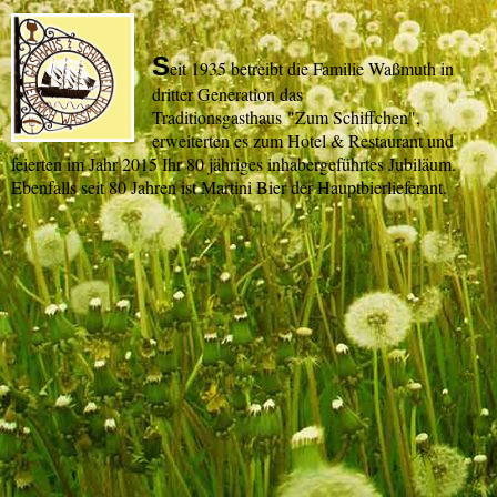
S
eit 1935 betreibt die Familie Waßmuth in
dritter Generation das
Traditionsgasthaus
"Zum Schiffchen"
,
erweiterten es zum Hotel & Restaurant und
feierten im Jahr 2015 Ihr 80 jähriges inhabergeführtes Jubiläum.
Ebenfalls seit 80 Jahren ist Martini Bier der Hauptbierlieferant.